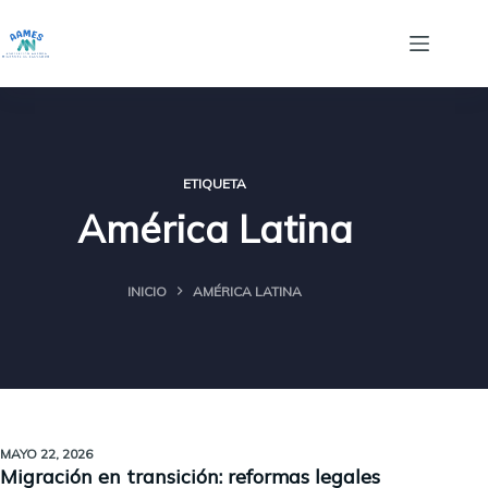
Saltar
al
contenido
ETIQUETA
América Latina
INICIO
AMÉRICA LATINA
MAYO 22, 2026
Migración en transición: reformas legales