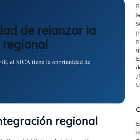
R
l
S
dad de relanzar la
p
 regional
p
q
E
18, el SICA tiene la oportunidad de
d
¿
U
C
ntegración regional
E
m