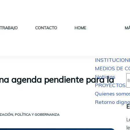
 TRABAJO
CONTACTO
HOME
M
INSTITUCION
MEDIOS DE 
Noticias
S
 una agenda pendiente para la
PROYECTOS
r
Quienes somo
Retorno digno
E
IZACIÓN
,
POLÍTICA Y GOBERNANZA
L
l