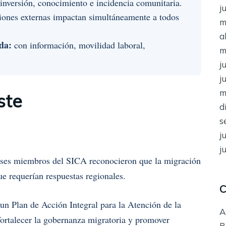
inversión, conocimiento e incidencia comunitaria.
j
iones externas impactan simultáneamente a todos
m
a
da:
con información, movilidad laboral,
m
j
j
m
ste
d
s
j
j
países miembros del SICA reconocieron que la migración
ue requerían respuestas regionales.
C
n Plan de Acción Integral para la Atención de la
A
fortalecer la gobernanza migratoria y promover
B