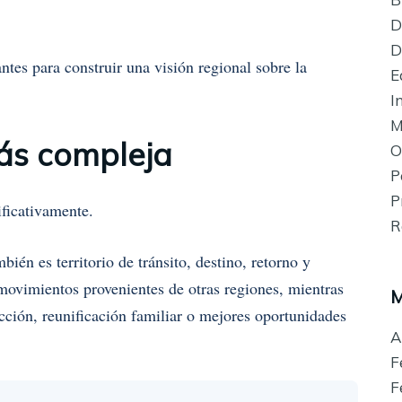
D
D
tes para construir una visión regional sobre la
E
I
M
ás compleja
O
P
P
ficativamente.
R
én es territorio de tránsito, destino, retorno y
 movimientos provenientes de otras regiones, mientras
M
ción, reunificación familiar o mejores oportunidades
A
F
F