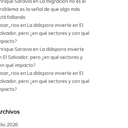
nrique Saravia
en
La migración no es el
roblema: es la señal de que algo más
stá fallando
esar_rios
en
La diáspora invierte en El
alvador, pero ¿en qué sectores y con qué
mpacto?
nrique Saravia
en
La diáspora invierte
n El Salvador, pero ¿en qué sectores y
on qué impacto?
esar_rios
en
La diáspora invierte en El
alvador, pero ¿en qué sectores y con qué
mpacto?
rchivos
ulio 2026