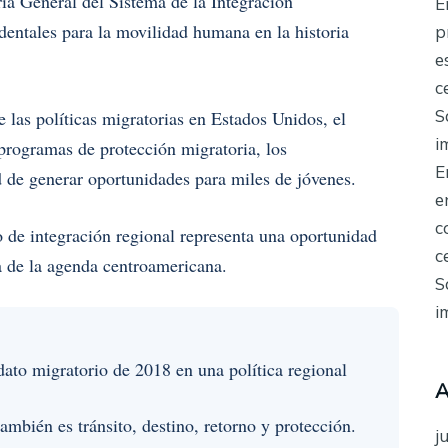
a General del Sistema de la Integración
E
ntales para la movilidad humana en la historia
p
e
c
S
las políticas migratorias en Estados Unidos, el
i
programas de protección migratoria, los
E
 de generar oportunidades para miles de jóvenes.
e
c
o de integración regional representa una oportunidad
c
a de la agenda centroamericana.
S
i
ato migratorio de 2018 en una política regional
A
también es tránsito, destino, retorno y protección.
j