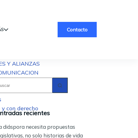
Contacto
ÁS
ES Y ALIANZAS
COMUNICACION
in
esultados
s
 y con derecho
ntradas recientes
a diáspora necesita propuestas
egislativas, no solo historias de vida