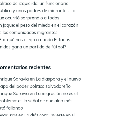
olítico de izquierda, un funcionario
úblico y unos padres de migrantes. Lo
ue ocurrió sorprendió a todos
n jaque: el peso del miedo en el corazón
e las comunidades migrantes
Por qué nos alegra cuando Estados
nidos gana un partido de fútbol?
omentarios recientes
nrique Saravia
en
La diáspora y el nuevo
apa del poder político salvadoreño
nrique Saravia
en
La migración no es el
roblema: es la señal de que algo más
stá fallando
esar_rios
en
La diáspora invierte en El