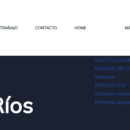
 TRABAJO
CONTACTO
HOME
M
INSTITUCION
MEDIOS DE 
Noticias
PROYECTOS
Quienes somo
Ríos
Retorno digno