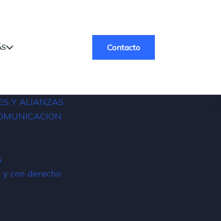
Contacto
ÁS
ES Y ALIANZAS
COMUNICACION
s
 y con derecho