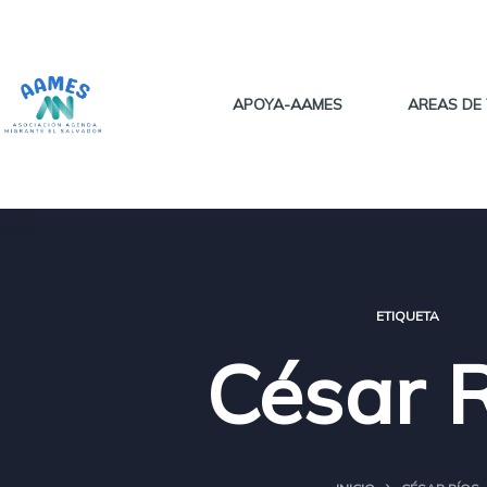
Saltar
al
contenido
APOYA-AAMES
AREAS DE
ETIQUETA
César 