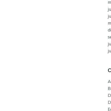
m
j
j
m
d
s
j
j
C
A
B
D
D
E